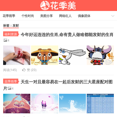
花季雨季
个性时尚
美图分享
网络红人
偶像团体
福利资源
热门排行
标签：发财
今年好运连连的生肖,命有贵人做啥都能发财的生肖
福利资源
4
阅读(145)
赞 (
23
)
天生一对且最容易在一起后发财的三大星座配对图
花季雨季
片
4