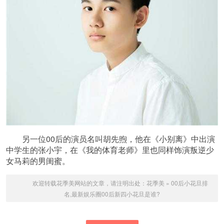
另一位00后的演员名叫胡先煦，他在《小别离》中出演
中学生的张小宇，在《我的体育老师》里也同样饰演叛逆少
女马莉的男闺蜜。
欢迎转载花季美网站的文章，请注明出处：
花季美
»
00后小花旦排
名,最新娱乐圈00后新四小花旦是谁?