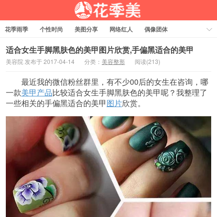
花季雨季
个性时尚
美图分享
网络红人
偶像团体
福利资源
热门排行
适合女生手脚黑肤色的美甲图片欣赏,手偏黑适合的美甲
美容院 发布于 2017-04-14
分类：
美容整形
阅读(213)
最近我的微信粉丝群里，有不少00后的女生在咨询，哪
一款
美甲
产品
比较适合女生手脚黑肤色的美甲呢？我整理了
一些相关的手偏黑适合的美甲
图片
欣赏。