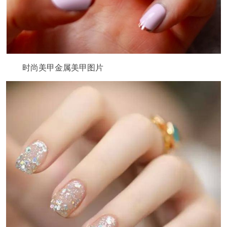
时尚美甲金属美甲图片