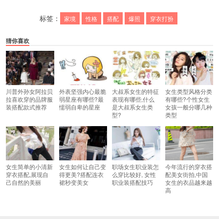
标签：
家境
性格
搭配
爆照
穿衣打扮
猜你喜欢
川普外孙女阿拉贝
外表坚强内心最脆
大叔系女生的特征
女生类型风格分类
拉喜欢穿的品牌服
弱星座有哪些?最
表现有哪些,什么
有哪些?个性女生
装搭配款式推荐
懦弱自卑的星座
是大叔系女生类
女孩一般分哪几种
型?
类型
女生简单的小清新
女生如何让自己变
职场女生职业装怎
今年流行的穿衣搭
穿衣搭配,展现自
得更美?搭配连衣
么穿比较好, 女性
配美女街拍,中国
己自然的美丽
裙秒变美女
职业装搭配技巧
女生的衣品越来越
高