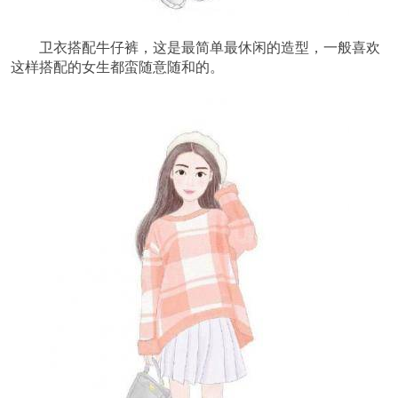
卫衣搭配牛仔裤，这是最简单最休闲的造型，一般喜欢
这样搭配的女生都蛮随意随和的。