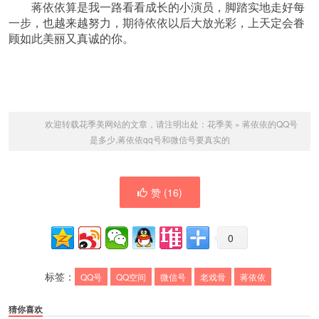
蒋依依算是我一路看看成长的小演员，脚踏实地走好每
一步，也越来越努力，期待依依以后大放光彩，上天定会眷
顾如此美丽又真诚的你。
欢迎转载花季美网站的文章，请注明出处：
花季美
»
蒋依依的QQ号
是多少,蒋依依qq号和微信号要真实的
赞 (
16
)
0
标签：
QQ号
QQ空间
微信号
老戏骨
蒋依依
猜你喜欢