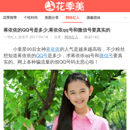
花季雨季
个性时尚
美图分享
网络红人
偶像团体
福利资源
热门排行
蒋依依的QQ号是多少,蒋依依qq号和微信号要真实的
一号红人 发布于 2017-04-18
分类：
网络红人
阅读(142)
小童星00后女神
蒋依依
的人气是越来越高啦，不少粉丝
想知道蒋依依的
QQ号
是多少，求蒋依依qq号和
微信号
要真
实的。网上各种骗流量的假QQ号码太恶心啦！