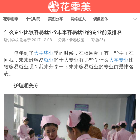
花季雨季
个性时尚
美图分享
网络红人
偶像团体
福利资源
热门排行
什么专业比较容易就业?未来容易就业的专业前景排名
培训学校 发布于 2017-12-08
分类：
青春校园
阅读(85)
每年到了
大学毕业
季的时候，在校园圈子有一些学子在
问我，未来最容易
就业
的十大专业有哪些？什么
大学专业
比
较容易就业呢？我来分享一下未来容易就业的专业前景排名
表。
护理相关专