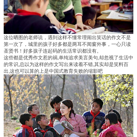
这位晒图的老师说，遇到这样不懂常理闹出笑话的作文不是
第一次了，城里的孩子好多都是两耳不闻窗外事，一心只读
圣贤书！好多孩子连起码的生活常识都没有。
这些都是优秀作文惹的祸,单纯追求美言美句,却忽视了生活中
的常识,总以为这样的作文写出来读着不错,其实却是笑料百
出,这也可以算的上是中国式教育失败的缩影吧