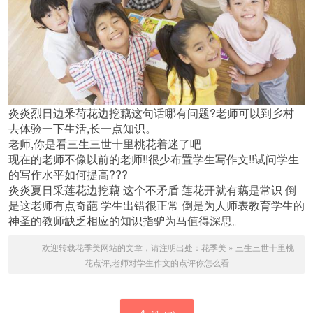
炎炎烈日边釆荷花边挖藕这句话哪有问题?老师可以到乡村
去体验一下生活,长一点知识。
老师,你是看三生三世十里桃花着迷了吧
现在的老师不像以前的老师!!很少布置学生写作文!!试问学生
的写作水平如何提高???
炎炎夏日采莲花边挖藕 这个不矛盾 莲花开就有藕是常识 倒
是这老师有点奇葩 学生出错很正常 倒是为人师表教育学生的
神圣的教师缺乏相应的知识指驴为马值得深思。
欢迎转载花季美网站的文章，请注明出处：
花季美
»
三生三世十里桃
花点评,老师对学生作文的点评你怎么看