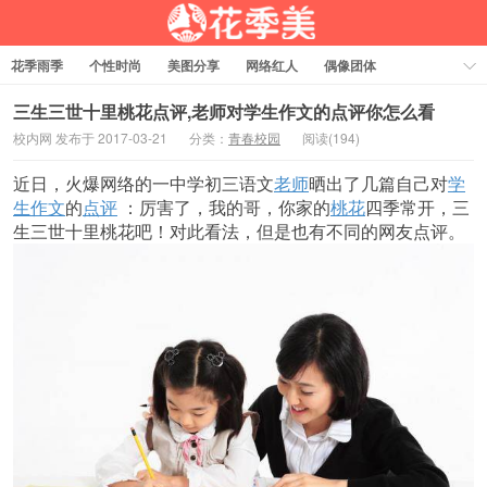
花季雨季
个性时尚
美图分享
网络红人
偶像团体
福利资源
热门排行
三生三世十里桃花点评,老师对学生作文的点评你怎么看
校内网 发布于 2017-03-21
分类：
青春校园
阅读(194)
近日，火爆网络的一中学初三语文
老师
晒出了几篇自己对
学
生
作文
的
点评
：厉害了，我的哥，你家的
桃花
四季常开，三
生三世十里桃花吧！对此看法，但是也有不同的网友点评。