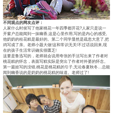
不同观点的网友点评：
人家什么时侯写了他家桃花一年四季都开花?人家只是说一
开窗户总能闻到一抹幽香,这是心里作用,写的是内心的感受,
他奶奶的桂花糕是最好的。第二个同学显然是疏忽大意了,把
鸡写成了亲。老师小题大做!这和常识无关!不过话说回来,现
在的孩子生活常识确实很匮乏!
这要是鲁迅写的，老师就会说用夸张的手法写出来了作者对
桃花糕的怀念，表面写糕实际是突出了作者对外婆的怀念。
第一篇娃写的没错,桃花是桃花糕的引子,无论春夏秋冬…总能
闻到幽香说的是奶奶的桃花糕的味道。老师过了!