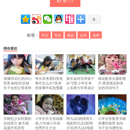
赞 (
7
)
0
标签：
作文
学生
桃花
点评
老师
猜你喜欢
读懂00后们的内心
考生高考遇到突发
家长如何培养孩子
桃花配美女摄影图
世界,献给00后独
事件怎么办?高考
好习惯,小学生考
片,赞美桃花和美
生子女的父母老师
突发事件应急预案
上名牌大学养成记
女的诗词句子
关晓彤少女时期的
小学生作文投稿案
阿凡达2剧情简介,
小学生性教育书籍
自拍照片,春天桃
例,六年级小升初
电影阿凡达2剧情
有哪些推荐 如何
花盛开风景照
优秀作文大全
介绍,阿凡达2电影
与子女沟通性知