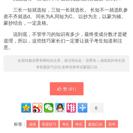
三长一短就选短，三短一长就选长。 长短不一就选B,参
差不齐就选d。 同长为A,同短为C。 以抄为主，以蒙为辅。
蒙抄结合，一定及格。
说到底，不管学习的知识有多少，最终变成分数才是硬
道理，所以，这些技巧家长们一定要让孩子考生知道和注
意。
欢迎转载花季美网站的文章，请注明出处：
花季美
»
成绩差的考生高
考答题技巧总结,老师传授考试蒙题口诀
赞 (
61
)
0
标签：
成绩
答题技巧
考生
考试
蒙题口诀
高考