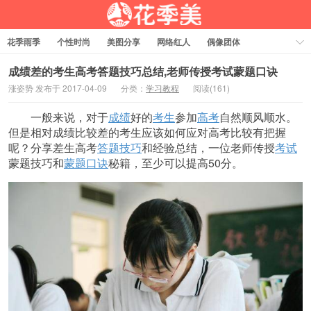
花季雨季
个性时尚
美图分享
网络红人
偶像团体
福利资源
热门排行
成绩差的考生高考答题技巧总结,老师传授考试蒙题口诀
涨姿势 发布于 2017-04-09
分类：
学习教程
阅读(161)
一般来说，对于
成绩
好的
考生
参加
高考
自然顺风顺水。
但是相对成绩比较差的考生应该如何应对高考比较有把握
呢？分享差生高考
答题技巧
和经验总结，一位老师传授
考试
蒙题技巧和
蒙题口诀
秘籍，至少可以提高50分。