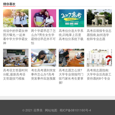
猜你喜欢
传说中的学霸女神
两个学霸早恋了怎
高考估分选大学系
高考后填报专业志
照片曝光,一起来
么办?男生女生学
统,闪电掌上百度
愿指南,如何选学
看中学大学学霸女
霸情侣早恋并不可
高考估分系统下载
校和专业志愿
神
怕
高考语文答题时间
考生高考遇到突发
高考志愿怎么填?
高考填志愿指南:
分配,最新高考语
事件怎么办?高考
大学专业填报窍门
大学毕业后高薪工
文答题技巧模板
突发事件应急预案
技巧家长考生要掌
资待遇的8个专业
握!
© 2021
花季美
网站地图
蜀ICP备08101160号-4