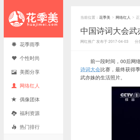
当前位置：
花季美
网络红人
正
>
>
中国诗词大会武
花季美
网红推广 发布于 2017-04-03
分
花季雨季
个性时尚
前一段时间，00后网
诗词大会
比赛，最终获得季
美图分享
武亦姝的生活照片。
网络红人
偶像团体
福利资源
热门排行