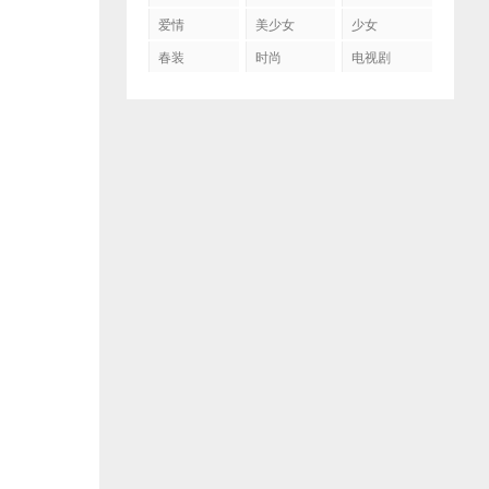
爱情
美少女
少女
春装
时尚
电视剧