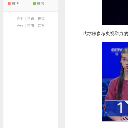
微博
微信
关于
|
动态
|
投稿
合作
|
声明
|
联系
武亦姝参考央视举办