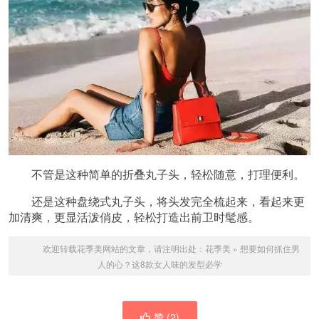
不管是这种简单的折叠丸子头，轻松随意，打理便利。
还是这种盘绕式丸子头，将头发完全梳起来，看起来更
加清爽，更显活泼俏皮，轻松打造出前卫时髦感。
欢迎转载花季美网站的文章，请注明出处：
花季美
»
想要如何抓住男
人的心？这8款女人味的发型必学
赞 (
2
)