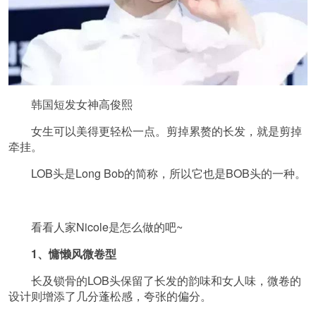
韩国短发女神高俊熙
女生可以美得更轻松一点。剪掉累赘的长发，就是剪掉
牵挂。
LOB头是Long Bob的简称，所以它也是BOB头的一种。
看看人家Nicole是怎么做的吧~
1、慵懒风微卷型
长及锁骨的LOB头保留了长发的韵味和女人味，微卷的
设计则增添了几分蓬松感，夸张的偏分。