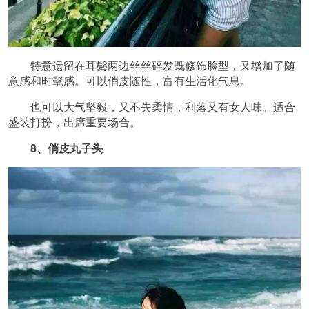
特意遗留在耳鬓两边丝丝碎发既修饰脸型，又增加了随
意感和时髦感。可以俏皮随性，富有生活化气息。
也可以大气坚毅，又不失柔情，利落又有女人味。适合
盛装打扮，出席重要场合。
8、俏皮丸子头