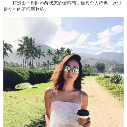
打造出一种睡不醒状态的慵懒感，极具个人特色，这也
是今年的
流行
新趋势。