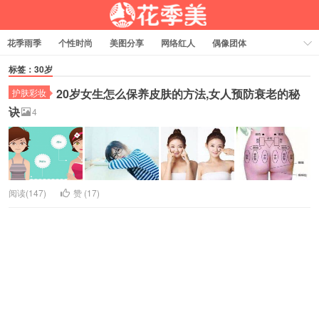
花季雨季
个性时尚
美图分享
网络红人
偶像团体
福利资源
热门排行
标签：30岁
20岁女生怎么保养皮肤的方法,女人预防衰老的秘
护肤彩妆
诀
4
阅读(147)
赞 (
17
)