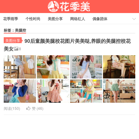
花季雨季
个性时尚
美图分享
网络红人
偶像团体
福利资源
热门排行
标签：美腿控
90后童颜美腿校花图片美美哒,养眼的美腿控校花
美图分享
美女
8
阅读(150)
赞 (
46
)