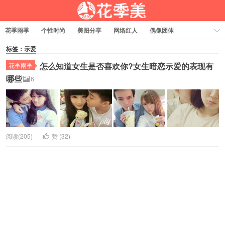
花季雨季
个性时尚
美图分享
网络红人
偶像团体
福利资源
热门排行
标签：示爱
怎么知道女生是否喜欢你?女生暗恋示爱的表现有
花季雨季
哪些
6
阅读(205)
赞 (
32
)