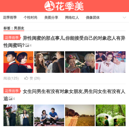
花季雨季
个性时尚
美图分享
网络红人
偶像团体
福利资源
热门排行
标签：男朋友
异性闺蜜的那点事儿,你能接受自己的对象恋人有异
花季雨季
性闺蜜吗?
4
阅读(125)
赞 (
26
)
女生问男生有没有对象女朋友,男生问女生有没有人
花季雨季
追
4