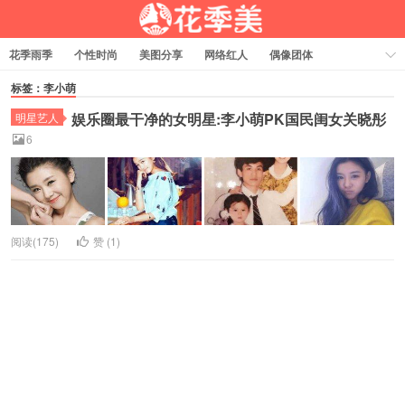
花季雨季
个性时尚
美图分享
网络红人
偶像团体
福利资源
热门排行
标签：李小萌
娱乐圈最干净的女明星:李小萌PK国民闺女关晓彤
明星艺人
6
阅读(175)
赞 (
1
)