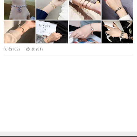
阅读(162)
赞 (
31
)