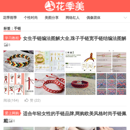
花季雨季
个性时尚
美图分享
网络红人
偶像团体
福利资源
热门排行
标签：手链
女生手链编法图解大全,珠子手链宽手链结编法图解
学习教程
8
阅读(164)
赞 (
22
)
适合年轻女性的手链品牌,网购欧美风格时尚手链佩
爱上网购
戴
8