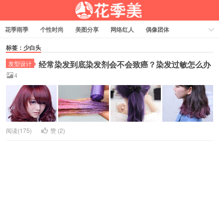
花季雨季
个性时尚
美图分享
网络红人
偶像团体
福利资源
热门排行
标签：少白头
经常染发到底染发剂会不会致癌？染发过敏怎么办
发型设计
4
阅读(175)
赞 (
2
)