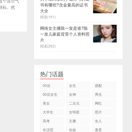
这个连空气
书有哪些?含金量高的证书
耕耘。然
大全
阅读(161)
网络女主播陈一发是谁?陈
一发儿家庭背景个人资料照
片
阅读(262)
热门话题
00后
女生
搭配
00后女生
女神
男生
美女
二次元
网红
大学生
女明星
照片
高考
主播
女人
生活照
化妆
童星