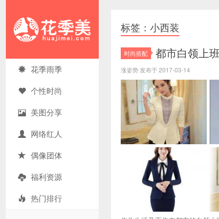
标签：小西装
都市白领上班
时尚搭配
花季美
花季雨季
涨姿势 发布于 2017-03-14
个性时尚
美图分享
网络红人
偶像团体
福利资源
热门排行