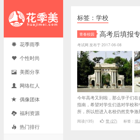
标签：学校
高考后填报专
青春校园
花季美
花季雨季
考试网 发布于 2017-06-08
个性时尚
美图分享
网络红人
今年高考又到啦，那么学子们在
偶像团体
指南，希望对学生们选对学校和
所，所以想进入名校仍然竞争激烈
福利资源
阅读(135)
赞 (
27
)
标签：
填
热门排行