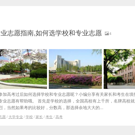
业志愿指南,如何选学校和专业志愿
4
参加高考过后如何选择学校和专业志愿呢？小编分享有关家长和考生在填
专业志愿有帮助哦。 首先是学校的选择，全国高校有上千所，名牌高校就
，当然如果考的比较好，分数高，那选择余地大大的...
志愿
/
大学专业
/
学校
/
家长
/
考生
/
高考