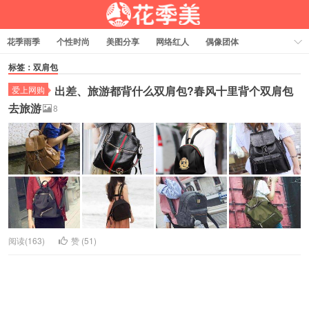
花季雨季
个性时尚
美图分享
网络红人
偶像团体
福利资源
热门排行
标签：双肩包
出差、旅游都背什么双肩包?春风十里背个双肩包
爱上网购
去旅游
8
阅读(163)
赞 (
51
)