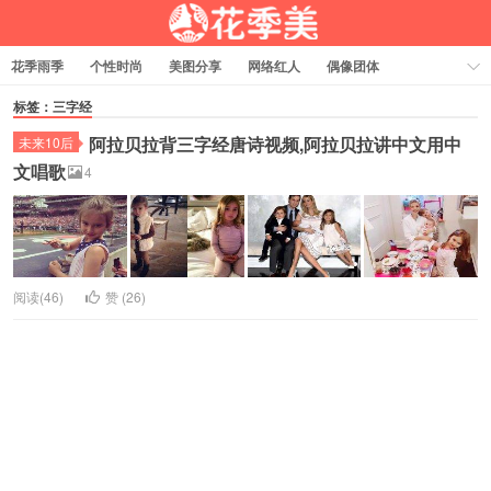
花季雨季
个性时尚
美图分享
网络红人
偶像团体
福利资源
热门排行
标签：三字经
阿拉贝拉背三字经唐诗视频,阿拉贝拉讲中文用中
未来10后
文唱歌
4
阅读(46)
赞 (
26
)